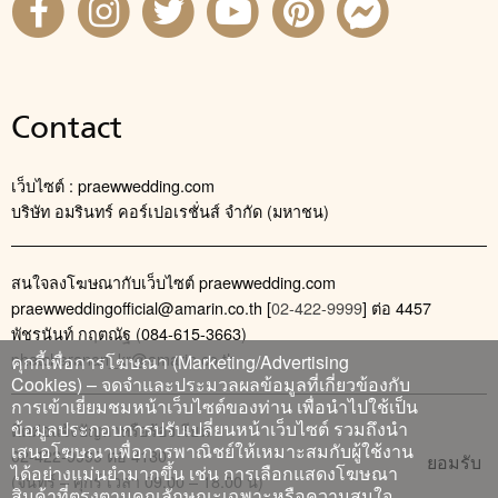
Contact
เว็บไซต์ : praewwedding.com
บริษัท อมรินทร์ คอร์เปอเรชั่นส์ จำกัด (มหาชน)
สนใจลงโฆษณากับเว็บไซต์ praewwedding.com
praewweddingofficial@amarin.co.th
[
02-422-9999
] ต่อ 4457
พัชรนันท์ กฤตณัฐ (084-615-3663)
phatcharanan_kr@amarin.co.th
คุกกี้เพื่อการโฆษณา (Marketing/Advertising
Cookies) – จดจำและประมวลผลข้อมูลที่เกี่ยวข้องกับ
การเข้าเยี่ยมชมหน้าเว็บไซต์ของท่าน เพื่อนำไปใช้เป็น
ข้อมูลประกอบการปรับเปลี่ยนหน้าเว็บไซต์ รวมถึงนำ
ติดต่อแจ้งปัญหาหรือร้องเรียน
เสนอโฆษณาเพื่อการพาณิชย์ให้เหมาะสมกับผู้ใช้งาน
02-422-9999 ต่อ 4180
ยอมรับ
ได้อย่างแม่นยำมากขึ้น เช่น การเลือกแสดงโฆษณา
(จันทร์ – ศุกร์ เวลา 09.00 – 18.00 น)
สินค้าที่ตรงตามคุณลักษณะเฉพาะหรือความสนใจ