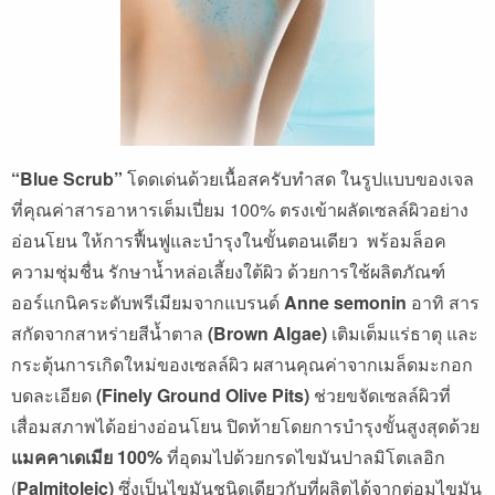
“Blue Scrub”
โดดเด่นด้วยเนื้อสครับทำสด ในรูปแบบของเจล
ที่คุณค่าสารอาหารเต็มเปี่ยม 100% ตรงเข้าผลัดเซลล์ผิวอย่าง
อ่อนโยน ให้การฟื้นฟูและบำรุงในขั้นตอนเดียว พร้อมล็อค
ความชุ่มชื่น รักษาน้ำหล่อเลี้ยงใต้ผิว ด้วยการใช้ผลิตภัณฑ์
ออร์แกนิคระดับพรีเมียมจากแบรนด์
Anne semonin
อาทิ สาร
สกัดจากสาหร่ายสีน้ำตาล
(Brown Algae)
เติมเต็มแร่ธาตุ และ
กระตุ้นการเกิดใหม่ของเซลล์ผิว ผสานคุณค่าจากเมล็ดมะกอก
บดละเอียด
(Finely Ground Olive Pits)
ช่วยขจัดเซลล์ผิวที่
เสื่อมสภาพได้อย่างอ่อนโยน ปิดท้ายโดยการบำรุงขั้นสูงสุดด้วย
แมคคาเดเมีย 100
%
ที่อุดมไปด้วยกรดไขมันปาลมิโตเลอิก
(
Palmitoleic)
ซึ่งเป็นไขมันชนิดเดียวกับที่ผลิตได้จากต่อมไขมัน