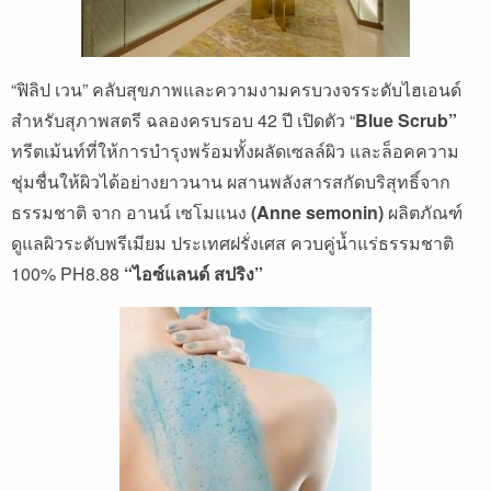
“ฟิลิป เวน” คลับสุขภาพและความงามครบวงจรระดับไฮเอนด์
สำหรับสุภาพสตรี ฉลองครบรอบ 42 ปี เปิดตัว “
Blue Scrub”
ทรีตเม้นท์ที่ให้การบำรุงพร้อมทั้งผลัดเซลล์ผิว และล็อคความ
ชุ่มชื่นให้ผิวได้อย่างยาวนาน ผสานพลังสารสกัดบริสุทธิ์จาก
ธรรมชาติ จาก อานน์ เซโมแนง
(Anne semonin)
ผลิตภัณฑ์
ดูแลผิวระดับพรีเมียม ประเทศฝรั่งเศส ควบคู่น้ำแร่ธรรมชาติ
100% PH8.88
“ไอซ์แลนด์ สปริง”