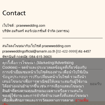
Contact
เว็บไซต์ : praewwedding.com
บริษัท อมรินทร์ คอร์เปอเรชั่นส์ จำกัด (มหาชน)
สนใจลงโฆษณากับเว็บไซต์ praewwedding.com
praewweddingofficial@amarin.co.th
[
02-422-9999
] ต่อ 4457
พัชรนันท์ กฤตณัฐ (084-615-3663)
phatcharanan_kr@amarin.co.th
คุกกี้เพื่อการโฆษณา (Marketing/Advertising
Cookies) – จดจำและประมวลผลข้อมูลที่เกี่ยวข้องกับ
การเข้าเยี่ยมชมหน้าเว็บไซต์ของท่าน เพื่อนำไปใช้เป็น
ข้อมูลประกอบการปรับเปลี่ยนหน้าเว็บไซต์ รวมถึงนำ
ติดต่อแจ้งปัญหาหรือร้องเรียน
เสนอโฆษณาเพื่อการพาณิชย์ให้เหมาะสมกับผู้ใช้งาน
02-422-9999 ต่อ 4180
ยอมรับ
ได้อย่างแม่นยำมากขึ้น เช่น การเลือกแสดงโฆษณา
(จันทร์ – ศุกร์ เวลา 09.00 – 18.00 น)
สินค้าที่ตรงตามคุณลักษณะเฉพาะหรือความสนใจ
bdcx@amarin.co.th
ของผู้ใช้งาน และการจำกัดจำนวนครั้งที่แสดงโฆษณา
เพื่อเพิ่มศักยภาพและการวัดผลทางการตลาด
อ่านเพิ่ม
เติม