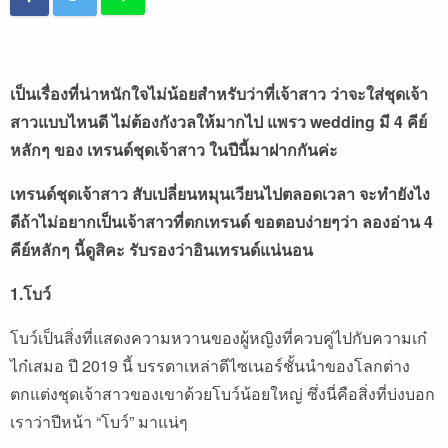
เป็นเรื่องที่น่าหนักใจไม่น้อยสำหรับว่าที่เจ้าสาว ว่าจะใส่ชุดเจ้า
สาวแบบไหนดี ไม่ต้องกังวลให้มากไป แพรว wedding มี 4 คีย์
หลักๆ ของ เทรนด์ชุดเจ้าสาว ในปีนี้มาฝากกันค่ะ
เทรนด์ชุดเจ้าสาว สับเปลี่ยนหมุนเวียนไปตลอดเวลา จะทำยังไง
ดีถ้าไม่อยากเป็นเจ้าสาวที่ตกเทรนด์ ขอตอบง่ายๆว่า ลองอ่าน 4
คีย์หลักๆ นี้ดูสิคะ รับรองว่าอินเทรนด์แน่นอน
1.โบว์
โบว์เป็นสิ่งที่แสดงความหวานของผู้หญิงที่ควบคู่ไปกับความเก๋
ไก๋เสมอ ปี 2019 นี้ บรรดาเหล่าดีไซเนอร์ชั้นนำของโลกต่าง
ตกแต่งชุดเจ้าสาวของเขาด้วยโบว์น้อยใหญ่ ซึ่งนี่คือสิ่งที่บ่งบอก
เราว่าปีหน้า “โบว์” มาแน่ๆ