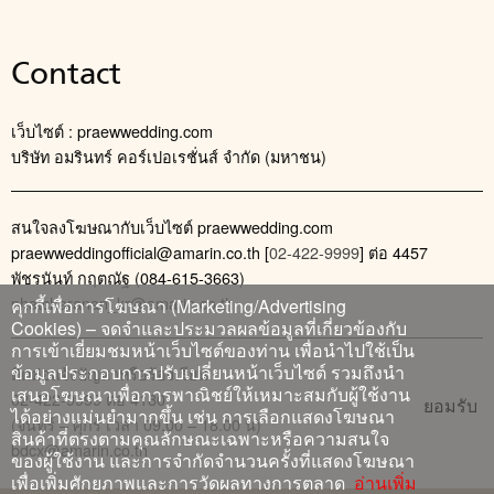
Contact
เว็บไซต์ : praewwedding.com
บริษัท อมรินทร์ คอร์เปอเรชั่นส์ จำกัด (มหาชน)
สนใจลงโฆษณากับเว็บไซต์ praewwedding.com
praewweddingofficial@amarin.co.th
[
02-422-9999
] ต่อ 4457
พัชรนันท์ กฤตณัฐ (084-615-3663)
phatcharanan_kr@amarin.co.th
คุกกี้เพื่อการโฆษณา (Marketing/Advertising
Cookies) – จดจำและประมวลผลข้อมูลที่เกี่ยวข้องกับ
การเข้าเยี่ยมชมหน้าเว็บไซต์ของท่าน เพื่อนำไปใช้เป็น
ข้อมูลประกอบการปรับเปลี่ยนหน้าเว็บไซต์ รวมถึงนำ
ติดต่อแจ้งปัญหาหรือร้องเรียน
เสนอโฆษณาเพื่อการพาณิชย์ให้เหมาะสมกับผู้ใช้งาน
02-422-9999 ต่อ 4180
ยอมรับ
ได้อย่างแม่นยำมากขึ้น เช่น การเลือกแสดงโฆษณา
(จันทร์ – ศุกร์ เวลา 09.00 – 18.00 น)
สินค้าที่ตรงตามคุณลักษณะเฉพาะหรือความสนใจ
bdcx@amarin.co.th
ของผู้ใช้งาน และการจำกัดจำนวนครั้งที่แสดงโฆษณา
เพื่อเพิ่มศักยภาพและการวัดผลทางการตลาด
อ่านเพิ่ม