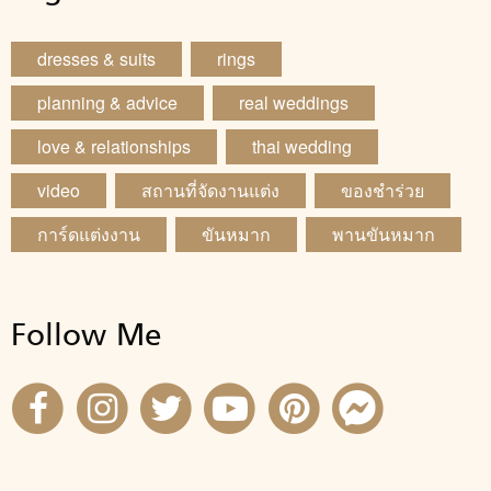
dresses & suits
rings
planning & advice
real weddings
love & relationships
thai wedding
video
สถานที่จัดงานแต่ง
ของชำร่วย
การ์ดแต่งงาน
ขันหมาก
พานขันหมาก
Follow Me