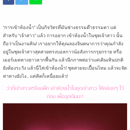
“การเข้าห้องน้ำ” เป็นกิจวัตรที่มันช่างธรรมด๊าธรรมดา แต่
สำหรับ “เจ้าสาว” แล้ว การอยาก เข้าห้องน้ำในชุดเจ้าสาว นั้น
ถือว่าเป็นงานหิน! เราอยากให้คุณลองจินตนาการว่าคุณกำลัง
อยู่ในชุดเจ้าสาวสุดสวยทรงบอลกาวน์อลังการกรุยกราย หรือ
เมอร์เมดหางยาวลากพื้นกัน แล้วนึกภาพต่อว่าแค่เดินเหินปกติ
ยังต้องระวัง แล้วนี่ใส่เข้าห้องน้ำ! ชุดสวยจะเปื้อนไหม แล้วจะจัด
ท่าทางยังไง.. แค่คิดก็เหนื่อยแล้ว!
ว่าที่เจ้าสาวเตรียมฝึก เข้าห้องน้ำในชุดเจ้าสาว ให้คล่องๆ ไว้
ก่อน เผื่อฉุกเฉินนะ!