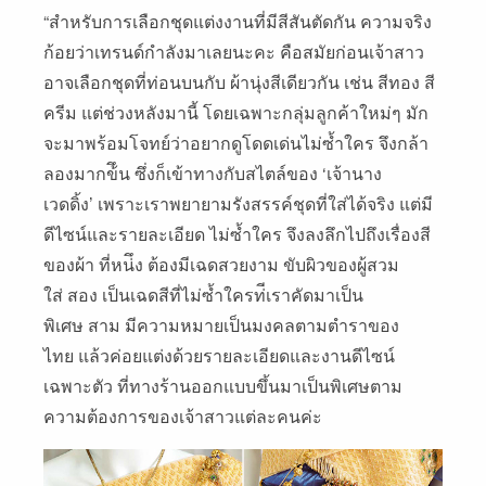
“สําหรับการเลือกชุดแต่งงานที่มีสีสันตัดกัน ความจริง
ก้อยว่าเทรนด์กําลังมาเลยนะคะ คือสมัยก่อนเจ้าสาว
อาจเลือกชุดที่ท่อนบนกับ ผ้านุ่งสีเดียวกัน เช่น สีทอง สี
ครีม แต่ช่วงหลังมานี้ โดยเฉพาะกลุ่มลูกค้าใหม่ๆ มัก
จะมาพร้อมโจทย์ว่าอยากดูโดดเด่นไม่ซ้ำใคร จึงกล้า
ลองมากข้ึน ซึ่งก็เข้าทางกับสไตล์ของ ‘เจ้านาง
เวดดิ้ง’ เพราะเราพยายามรังสรรค์ชุดที่ใส่ได้จริง แต่มี
ดีไซน์และรายละเอียด ไม่ซ้ำใคร จึงลงลึกไปถึงเรื่องสี
ของผ้า ที่หน่ึง ต้องมีเฉดสวยงาม ขับผิวของผู้สวม
ใส่ สอง เป็นเฉดสีที่ไม่ซ้ำใครท่ีเราคัดมาเป็น
พิเศษ สาม มีความหมายเป็นมงคลตามตําราของ
ไทย แล้วค่อยแต่งด้วยรายละเอียดและงานดีไซน์
เฉพาะตัว ที่ทางร้านออกแบบขึ้นมาเป็นพิเศษตาม
ความต้องการของเจ้าสาวแต่ละคนค่ะ