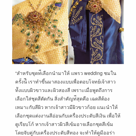
“สําหรับชุดท่ีเลือกนํามาให้ แพรว wedding ชมใน
ครั้งน้ี เราทําขึ้นมาสองแบบเพื่อตอบโจทย์เจ้าสาว
ท้ังแบบผิวขาวและผิวสองสี เพราะเมื่อพูดถึงการ
เลือกใส่ชุดสีตัดกัน สิ่งสําคัญท่ีสุดคือ เฉดสีต้อง
เหมาะกับสีผิว หากเจ้าสาวมีผิวขาวก้อย แนะนําให้
เลือกชุดแต่งงานสีอ่อนกับเครื่องประดับสีเงิน เพื่อให้
ดูเรียบโก้ หากเจ้าสาวผิวสีเข้มอาจเลือกชุดสีเข้ม
โดยจับคู่กับเครื่องประดับสีทอง จะทําให้ดูมีออร่า