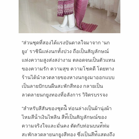
“ส่วนชุดที่สองได้แรงบันดาลใจมาจาก ‘นก
ยูง’ ราชินีแห่งนกทั้งปวง ถือเป็นสัญลักษณ์
แห่งความสูงส่งสง่างาม ตลอดจนเป็นตัวแทน
ของความรัก ความสุข ความโชคดี โดยทาง
ร้านได้นําลวดลายของหางนกยูงมาออกแบบ
เป็นลายปักบนผืนสะพักสีทอง กลายเป็น
ลวดลายนกยูงทองที่อลังการ วิจิตรบรรจง
“สําหรับสีสันของชุดน้ี ท่อนล่างเป็นผ้านุ่งผ้า
ไหมสีน้ําเงินไพลิน สีท่ีเป็นสัญลักษณ์ของ
ความจริงใจและมั่นคง ตัดกับท่อนบนท่ีห่ม
สะพักลวดลายนกยูงสีทอง ซึ่งเป็นสีท่ีแสดงถึง