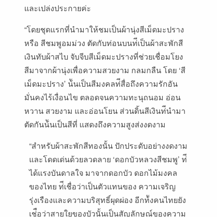
และเปล่งประกายค่ะ
“โดยชุดแรกที่นํามาให้ชมเป็นผ้านุ่งสีเม็ดมะปราง
หรือ สีชมพูอมม่วง ตัดกับท่อนบนท่ีเป็นผ้าสะพักสี
เงินทับผ้าสไบ จับจีบสีเม็ดมะปรางที่ช่วยเชื่อมโยง
สีมาจากผ้านุ่งเพื่อความสวยงาม กลมกลืน โดย ‘สี
เม็ดมะปราง’ น้ันเป็นสีมงคลท่ีสื่อถึงความรักอัน
มั่นคงไร้เงื่อนไข ตลอดจนความทะนุถนอม อ่อน
หวาน สวยงาม และอ่อนโยน ส่วนดิ้นสีเงินท่ีนํามา
ตัดกันน้ันเป็นสีที่ แสดงถึงความสูงส่งงดงาม
“สําหรับผ้าสะพักสีทองนั้น ปักประดับอย่างงดงาม
และโดดเด่นด้วยลวดลาย ‘ดอกบัวหลวงสีชมพู’ ท่ี
ได้แรงบันดาลใจ มาจากดอกบัว ดอกไม้มงคล
ของไทย ท่ีเชื่อว่าเป็นตัวแทนของ ความเจริญ
รุ่งเรืองและความบริสุทธิ์ผุดผ่อง อีกท้ังคนไทยยัง
เช่ือว่าสายใยของบัวนั้นเป็นสัญลักษณ์ของความ