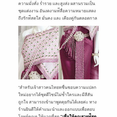
ความมั่งคั่ง ร่ำรวย และสูงส่ง ผสานรวมเป็น
ชุดแต่งงาน อันงดงามท่ีสื่อความหมายแสดง
ถึงรักท่ีสดใส มั่นคง และ เคียงคู่กันตลอดกาล
“สําหรับเจ้าสาวคนไทยทชื่นชอบความแปลก
ใหม่อยากได้ชุดดีไซน์ไม่ซ้ำใครและมีสีสัน
ถูกใจ สามารถเข้ามาพูดคุยกันได้เลยค่ะ ทาง
ร้านยินดีให้คําแนะนําและออกแบบเพื่อตอบ
โจทย์คุณๆ ให้มากที่สุด
“เพื่อให้คุณสวยท่ีสุด