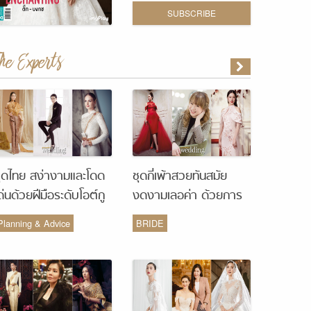
SUBSCRIBE
The Experts
ุดไทย สง่างามและโดด
ชุดกี่เพ้าสวยทันสมัย
ด่นด้วยฝีมือระดับโอต์กู
งดงามเลอค่า ด้วยการ
ูร์ จากห้องเสื้อ Vanus
รังสรรค์จากห้องเสื้อ
Planning & Advice
BRIDE
Couture
Monique Wedding