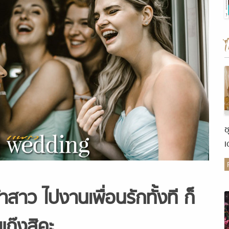
ช
เ
ต
้าสาว ไปงานเพื่อนรักทั้งที ก็
กแก๊งสิคะ