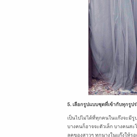
5. เลือกรูปแบบชุดที่เข้ากับทุกรูปร
เป็นไปไม่ได้ที่ทุกคนในแก๊งจะมีร
บางคนก็อาจจะตัวเล็ก บางคนสะโพก
ลุคของสาวๆ ทุกนางในแก๊งให้รอด