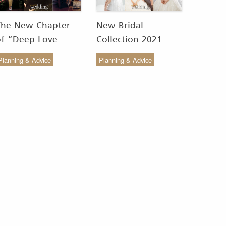
The New Chapter
New Bridal
of “Deep Love
Collection 2021
Wedding Studio” :
from COCO CHIC
Planning & Advice
Planning & Advice
ังสรรค์ผ้าทอของไทยให้
สวย เรียบง่าย สไตล์มินิ
งดงาม
มัล