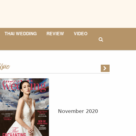
THAI WEDDING
REVIEW
VIDEO
ssue
November 2020