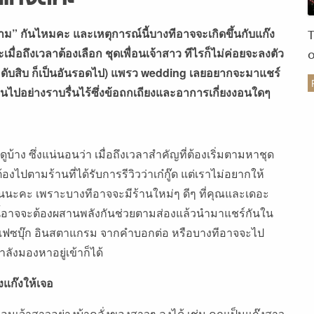
ม” กันไหมคะ และเหตุการณ์นี้บางทีอาจจะเกิดขึ้นกับแก๊ง
เมื่อถึงเวลาต้องเลือก ชุดเพื่อนเจ้าสาว ทีไรก็ไม่ค่อยจะลงตัว
ดับสิบ ก็เป็นอันรอดไป) แพรว
wedding
เลยอยากจะมาแชร์
็นไปอย่างราบรื่นไร้ซึ่งข้อถกเถียงและอาการเกี่ยงงอนใดๆ
ร
ูบ้าง ซึ่งแน่นอนว่า เมื่อถึงเวลาสำคัญที่ต้องเริ่มตามหาชุด
องไปตามร้านที่ได้รับการรีวิวว่าเก๋กู๊ด แต่เราไม่อยากให้
้นนะคะ เพราะบางทีอาจจะมีร้านใหม่ๆ ดีๆ ที่คุณและเดอะ
งานนี้อาจจะต้องผสานพลังกันช่วยตามส่องแล้วนำมาแชร์กันใน
าง เฟซบุ๊ก อินสตาแกรม จากคำบอกต่อ หรือบางทีอาจจะไป
กำลังมองหาอยู่เข้าก็ได้
งแก๊งให้เจอ
ื่อนเจ้าสาวอย่างบ้าคลั่งของสาวๆ ลงได้ เช่น คุณเป็นแก๊งสาว