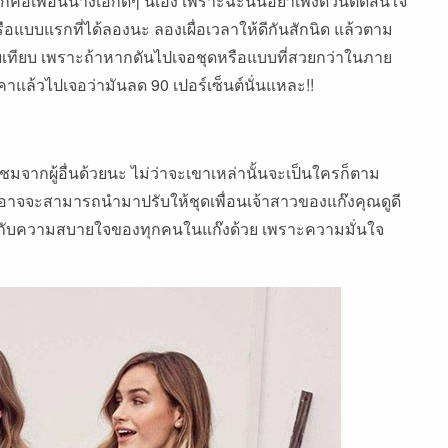
คือเพื่อนนางเอกดีๆ นี่เอง เพราะฉะนั้นอย่าเพิ่งด่วนตัดสินใจ
ือแบบแรกที่ได้ลองนะ ลองเผื่อเวลาให้ดีกันสักนิด แล้วตาม
ยบเทียบ เพราะถ้าหากดันไปเจอชุดหรือแบบที่สวยกว่าในภาย
าแล้วไปเจอว่ามันลด 90 เปอร์เซ็นต์นั่นแหละ!!
มจากผู้อื่นด้วยนะ ไม่ว่าจะเขาเหล่านั้นจะเป็นใครก็ตาม
อาจจะสามารถนำมาปรับให้ชุดเพื่อนเจ้าสาวของแก๊งคุณดูดี
งขึ้นอยู่กับความสบายใจของทุกคนในแก๊งด้วย เพราะความมั่นใจ