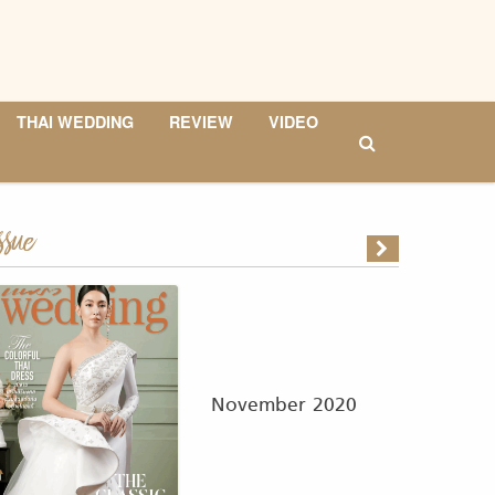
THAI WEDDING
REVIEW
VIDEO
ssue
November 2020