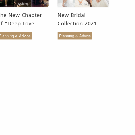
The New Chapter
New Bridal
of “Deep Love
Collection 2021
Wedding Studio” :
from COCO CHIC
Planning & Advice
Planning & Advice
ังสรรค์ผ้าทอของไทยให้
สวย เรียบง่าย สไตล์มินิ
งดงาม
มัล