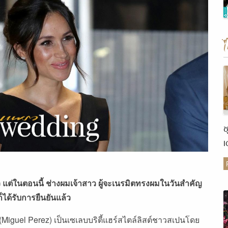
ช
เ
ต
าสาว แต่ในตอนนี้ ช่างผมเจ้าสาว ผู้จะเนรมิตทรงผมในวันสำคัญ
็ได้รับการยืนยันแล้ว
รซ (Miguel Perez) เป็นเซเลบบริตี้แฮร์สไตล์ลิสต์ชาวสเปนโดย