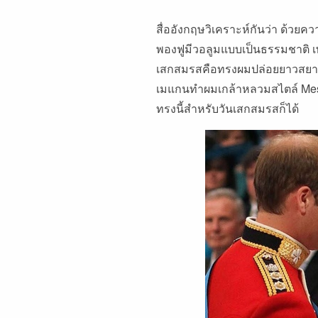
สื่ออังกฤษวิเคราะห์กันว่า ด้วย
พองฟูมีวอลูมแบบเป็นธรรมชาติ เพ
เสกสมรสคือทรงผมปล่อยยาวสยายแบบเ
เมแกนทำผมเกล้าหลวมสไตล์ Messy
ทรงนี้สำหรับวันเสกสมรสก็ได้