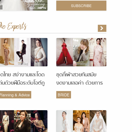
SUBSCRIBE
The Experts
ุดไทย สง่างามและโดด
ชุดกี่เพ้าสวยทันสมัย
ด่นด้วยฝีมือระดับโอต์กู
งดงามเลอค่า ด้วยการ
ูร์ จากห้องเสื้อ Vanus
รังสรรค์จากห้องเสื้อ
Planning & Advice
BRIDE
Couture
Monique Wedding