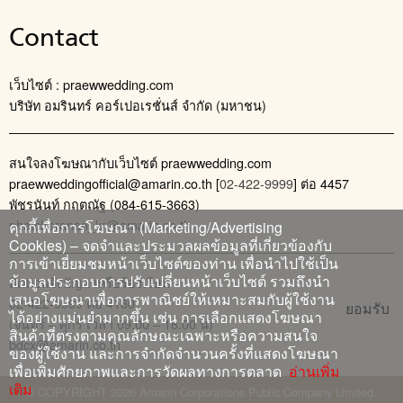
Contact
เว็บไซต์ : praewwedding.com
บริษัท อมรินทร์ คอร์เปอเรชั่นส์ จำกัด (มหาชน)
สนใจลงโฆษณากับเว็บไซต์ praewwedding.com
praewweddingofficial@amarin.co.th
[
02-422-9999
] ต่อ 4457
พัชรนันท์ กฤตณัฐ (084-615-3663)
phatcharanan_kr@amarin.co.th
คุกกี้เพื่อการโฆษณา (Marketing/Advertising
Cookies) – จดจำและประมวลผลข้อมูลที่เกี่ยวข้องกับ
การเข้าเยี่ยมชมหน้าเว็บไซต์ของท่าน เพื่อนำไปใช้เป็น
ข้อมูลประกอบการปรับเปลี่ยนหน้าเว็บไซต์ รวมถึงนำ
ติดต่อแจ้งปัญหาหรือร้องเรียน
เสนอโฆษณาเพื่อการพาณิชย์ให้เหมาะสมกับผู้ใช้งาน
02-422-9999 ต่อ 4180
ยอมรับ
ได้อย่างแม่นยำมากขึ้น เช่น การเลือกแสดงโฆษณา
(จันทร์ – ศุกร์ เวลา 09.00 – 18.00 น)
สินค้าที่ตรงตามคุณลักษณะเฉพาะหรือความสนใจ
bdcx@amarin.co.th
ของผู้ใช้งาน และการจำกัดจำนวนครั้งที่แสดงโฆษณา
เพื่อเพิ่มศักยภาพและการวัดผลทางการตลาด
อ่านเพิ่ม
เติม
© COPYRIGHT 2026 Amarin Corporations Public Company Limited.