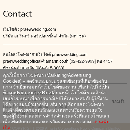
Contact
เว็บไซต์ : praewwedding.com
บริษัท อมรินทร์ คอร์เปอเรชั่นส์ จำกัด (มหาชน)
สนใจลงโฆษณากับเว็บไซต์ praewwedding.com
praewweddingofficial@amarin.co.th
[
02-422-9999
] ต่อ 4457
พัชรนันท์ กฤตณัฐ (084-615-3663)
phatcharanan_kr@amarin.co.th
คุกกี้เพื่อการโฆษณา (Marketing/Advertising
Cookies) – จดจำและประมวลผลข้อมูลที่เกี่ยวข้องกับ
การเข้าเยี่ยมชมหน้าเว็บไซต์ของท่าน เพื่อนำไปใช้เป็น
ข้อมูลประกอบการปรับเปลี่ยนหน้าเว็บไซต์ รวมถึงนำ
ติดต่อแจ้งปัญหาหรือร้องเรียน
เสนอโฆษณาเพื่อการพาณิชย์ให้เหมาะสมกับผู้ใช้งาน
02-422-9999 ต่อ 4180
ยอมรับ
ได้อย่างแม่นยำมากขึ้น เช่น การเลือกแสดงโฆษณา
(จันทร์ – ศุกร์ เวลา 09.00 – 18.00 น)
สินค้าที่ตรงตามคุณลักษณะเฉพาะหรือความสนใจ
bdcx@amarin.co.th
ของผู้ใช้งาน และการจำกัดจำนวนครั้งที่แสดงโฆษณา
เพื่อเพิ่มศักยภาพและการวัดผลทางการตลาด
อ่านเพิ่ม
เติม
© COPYRIGHT 2026 Amarin Corporations Public Company Limited.