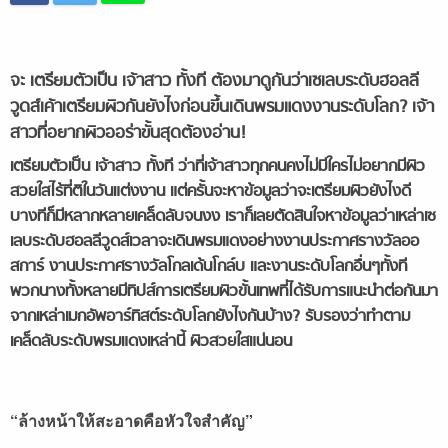
จะ เตรียมตัวเป็น เจ้าสาว ทั้งที ต้องมาดูกันว่าเซเลบระดับฮอลลี
วูดส์เค้าเตรียมผิวกันยังไงก่อนขึ้นเดินพรมแดงงานระดับโลก? เจ้า
สาวที่อยากผิวออร่าขั้นสุดต้องอ่าน!
เตรียมตัวเป็น เจ้าสาว
ทั้งที
ว่าที่เจ้าสาวทุกคนคงไม่มีใครไม่อยากมีผิว
สวยใสไร้ที่ติในวันแต่งงาน
แต่ครั้นจะหาข้อมูลว่าจะเตรียมผิวยังไงดี
บางทีก็มีหลากหลายเคล็ดลับจนงง
เราก็เลยตัดสินใจหาข้อมูลว่าเหล่าเซ
เลบระดับฮอลลีวูดส์เวลาจะเดินพรมแดงอย่างงานประกาศรางวัลออ
สการ์
งานประกาศรางวัลโกลเด้นโกล์บ
และงานระดับโลกอื่นๆทั้งที
พวกนางทั้งหลายมีทิปส์การเตรียมผิวขั้นเทพที่ได้รับการแนะนำต่อกันมา
จากเหล่าเมกอัพอาร์ทิสต์ระดับโลกยังไงกันบ้าง
?
รับรองว่าทำตาม
เคล็ดลับระดับพรมแดงเหล่านี้
ผิวสวยใสแน่นอน
“
ล้างหน้าให้สะอาดคือหัวใจสำคัญ
”