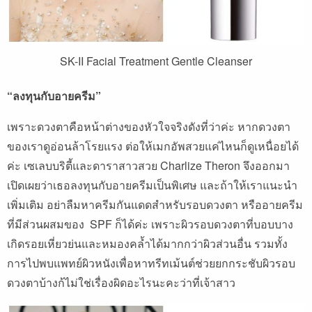
SK-II Facial Treatment Gentle Cleanser
“
ลงทุนกับอายครีม
”
เพราะดวงตาคือหน้าต่างของหัวใจจริงดังที่ว่าค่ะ
หากดวงตา
ของเราดูอ่อนล้าโรยแรง
ต่อให้เมกอัพสวยแค่ไหนก็ดูเหนื่อยได้
ค่ะ
เซเลบบริตี้และดาราสาวสวย
Charlize Theron
จึงออกมา
เปิดเผยว่าเธอลงทุนกับอายครีมเป็นพิเศษ
และถ้าให้เราแนะนำ
เพิ่มเติม
อย่าลืมหาครีมกันแดดสำหรับรอบดวงตา
หรืออายครีม
ที่มีส่วนผสมของ
SPF
ก็ได้ค่ะ
เพราะผิวรอบดวงตาที่บอบบาง
เกิดรอยเหี่ยวย่นและหมองคล้ำได้มากกว่าผิวส่วนอื่น
รวมทั้ง
การไปพบแพทย์ผิวหนังเพื่อหาทรีทเม้นต์ช่วยยกกระชับผิวรอบ
ดวงตาบ้างก้ไม่ใช่เรื่องผิดอะไรนะคะว่าที่เจ้าสาว