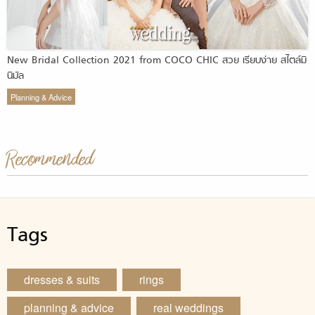
New Bridal Collection 2021 from COCO CHIC สวย เรียบง่าย สไตล์มิ
นิมัล
Planning & Advice
Recommended
Tags
dresses & suits
rings
planning & advice
real weddings