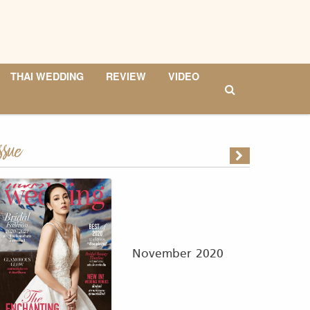
THAI WEDDING
REVIEW
VIDEO
ssue
November 2020