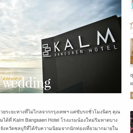
ช
เ
ต
่ด้วยระยะทางที่ไม่ไกลจากกรุงเทพฯ แค่ขับรถชั่วโมงนิดๆ คุณ
ต็มได้ที่ Kalm Bangsaen Hotel โรงแรมน้องใหม่ริมหาดบาง
ังหวัดชลบุรีที่ได้รับความนิยมจากนักท่องเที่ยวมากมายใน