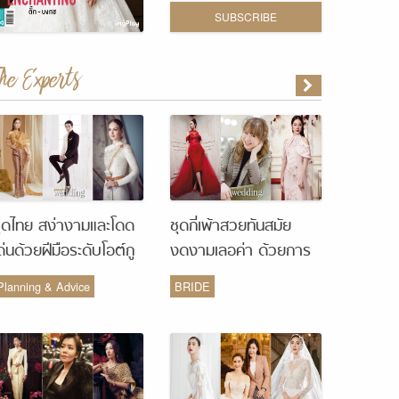
SUBSCRIBE
The Experts
ุดไทย สง่างามและโดด
ชุดกี่เพ้าสวยทันสมัย
ด่นด้วยฝีมือระดับโอต์กู
งดงามเลอค่า ด้วยการ
ูร์ จากห้องเสื้อ Vanus
รังสรรค์จากห้องเสื้อ
Planning & Advice
BRIDE
Couture
Monique Wedding