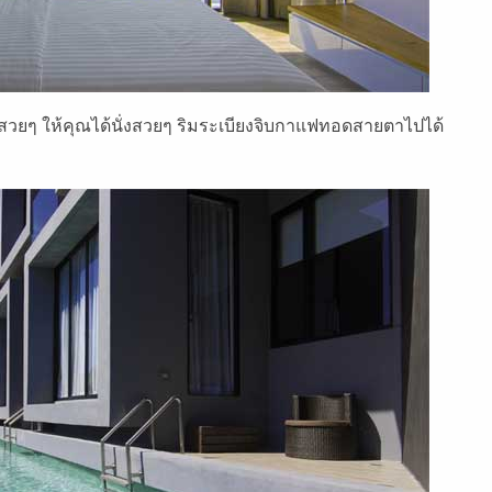
ลสวยๆ ให้คุณได้นั่งสวยๆ ริมระเบียงจิบกาแฟทอดสายตาไปได้