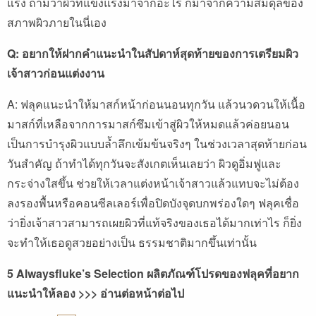
แรง ถามว่าผิวที่แข็งแรงมาจากอะไร ก็มาจากความสมดุลของ
สภาพผิวภายในนี่เอง
Q: อยากให้ฝากคำแนะนำในสัปดาห์สุดท้ายของการเตรียมผิว
เจ้าสาวก่อนแต่งงาน
A: ฟลุคแนะนำให้มาสก์หน้าก่อนนอนทุกวัน แล้วนวดวนให้เนื้อ
มาสก์ที่เหลือจากการมาสก์ซึมเข้าสู่ผิวให้หมดแล้วค่อยนอน
เป็นการบำรุงผิวแบบล้ำลึกเข้มข้นจริงๆ ในช่วงเวลาสุดท้ายก่อน
วันสำคัญ ถ้าทำได้ทุกวันจะสังเกตเห็นเลยว่า ผิวดูอิ่มฟูและ
กระจ่างใสขึ้น ช่วยให้เวลาแต่งหน้าเจ้าสาวแล้วแทบจะไม่ต้อง
ลงรองพื้นหรือคอนซีลเลอร์เพื่อปิดบังจุดบกพร่องใดๆ ฟลุคเชื่อ
ว่ายิ่งเจ้าสาวสามารถเผยผิวที่แท้จริงของเธอได้มากเท่าไร ก็ยิ่ง
จะทำให้เธอดูสวยอย่างเป็น ธรรมชาติมากขึ้นเท่านั้น
5 Alwaysfluke’s Selection ผลิตภัณฑ์โปรดของฟลุคที่อยาก
แนะนำให้ลอง >>> อ่านต่อหน้าต่อไป