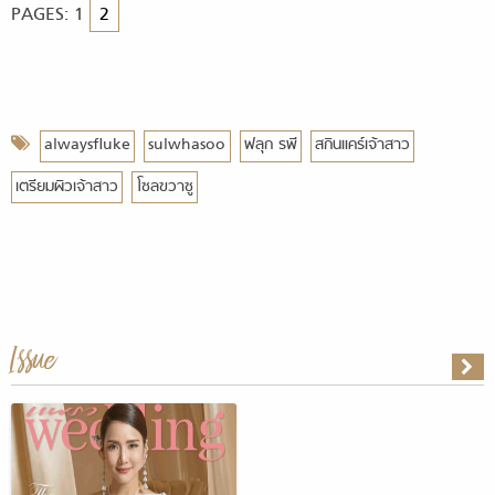
PAGES:
1
2
alwaysfluke
sulwhasoo
ฟลุก รพี
สกินแคร์เจ้าสาว
เตรียมผิวเจ้าสาว
โซลฃวาซู
Issue