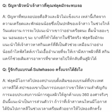
Q: ปัญหาผิวหน้าเจ้าสาวที่คุณฟลุคมักจะพบเจอ
A: ปัญหาที่พบเจอบ่อยคือสิวและผิวไม่แข็งแรง เหล่านี้เกิดจาก
ความเครียดและพักผ่อนน้อยซึ่งเป็นปกติของเจ้าสาว ในช่วงใกล้
วันแต่งงาน การจะไปแนะนำาเขาว่าอย่าเครียดนะ ดื่มน้ำเยอะๆ
นะ นอนเยอะๆ นะ บางทีก็ทำได้ยากในชีวิตจริง ฟลุคจึงมักจะ
แนะนำให้เจ้าสาวหาสกินแคร์ที่ดีเป็นตัวช่วย เหมือนว่าอย่าง
น้อยถ้าไลฟ์สไตล์เราไม่เอื้ออำนวยที่จะให้เรามีสภาพผิวที่ดี สกิน
แคร์ก็ช่วยเติมสารอาหารที่ขาดหายไปให้กลับคืนสู่ผิวได้
Q: รู้จักกับแบรนด์ Sulwhasoo ครั้งแรกได้ยังไง
A: ฟลุคมีโอกาสไปลองสปาแบบดั้งเดิมของแบรนด์ที่ประเทศ
เกาหลีใต้ สปาของเขาเป็นการบ่งบอกว่าเขาให้ความสำคัญกับ
การมอบประสบการณ์การดูแลผิวให้ลูกค้าแบบ 360 องศาจริงๆ
อันนี้แนะนำเป็นการส่วนตัวว่า ถ้าว่าที่เจ้าสาวคนไหนมีโอกาส
ได้บินไปเกาหลีในช่วงเวลาเตรียมตัวอยากให้ไปลองสักครั้ง