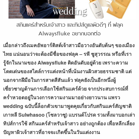
สกินแคร์สำหรับเจ้าสาว และทิปส์ดูแลผิวดีๆ ที่ ฟลุค
Alwaysfluke อยากบอกต่อ
เมื่อกล่าวถึงเมคอัพอาร์ติสต์เจ้าสาวมือวางอันดับต้นๆ ของเมือง
ไทย แน่นอนว่าจะต้องมีชื่อของฟลุค – รพี ชูสุวรรณ หรือที่เรา
รู้จักในนามของ Alwaysfluke ติดอันดับอยู่ด้วย เพราะความ
โดดเด่นของสไตล์การแต่งหน้าที่เน้นงานผิวสวยธรรมชาติ แต่
นอกจากฝีมือในการสาดสีสันแล้ว ฟลุคยังเป็นอีกหนึ่งผู้
เชี่ยวชาญด้านการเลือกใช้สกินแคร์ด้วย จากประสบการณ์ที่
คร่ำหวอดอยู่ในวงการความงามมาอย่างยาวนาน แพรว
wedding ฉบับนี้ล็อกตัวเขามาพูดคุยเกี่ยวกับสกินแคร์สัญชาติ
เกาหลี Sulwhasoo (โซลวาซู) แบรนด์โปรด รวมทั้งมาบอกเล่า
ทิปส์การใช้ สกินแคร์สำหรับเจ้าสาว อย่างถูกต้อง เพื่อหลีกเลี่ยง
ปัญหาผิวเจ้าสาวที่อาจจะเกิดขึ้นในวันแต่งงาน