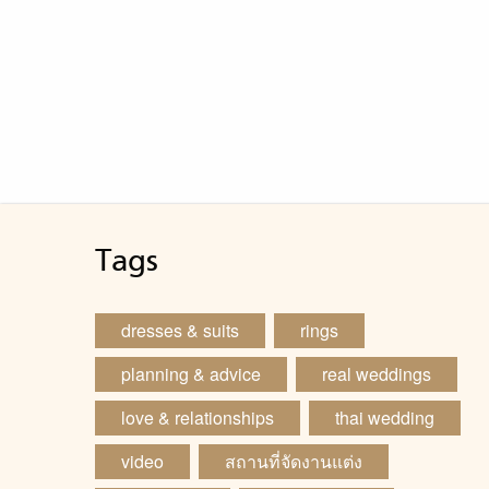
Tags
dresses & suits
rings
planning & advice
real weddings
love & relationships
thai wedding
video
สถานที่จัดงานแต่ง