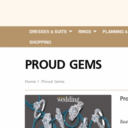
Skip
to
content
DRESSES & SUITS
RINGS
PLANNING &
SHOPPING
PROUD GEMS
Home
Proud Gems
Pr
ติด