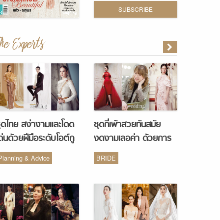
SUBSCRIBE
The Experts
ุดไทย สง่างามและโดด
ชุดกี่เพ้าสวยทันสมัย
ด่นด้วยฝีมือระดับโอต์กู
งดงามเลอค่า ด้วยการ
ูร์ จากห้องเสื้อ Vanus
รังสรรค์จากห้องเสื้อ
Planning & Advice
BRIDE
Couture
Monique Wedding