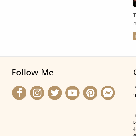
ร
Follow Me
เ
บ
ส
p
4
พ