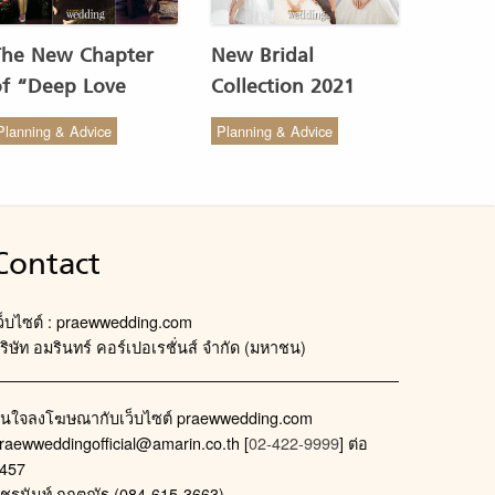
The New Chapter
New Bridal
of “Deep Love
Collection 2021
Wedding Studio” :
from COCO CHIC
Planning & Advice
Planning & Advice
ังสรรค์ผ้าทอของไทยให้
สวย เรียบง่าย สไตล์มินิ
งดงาม
มัล
Contact
ว็บไซต์ : praewwedding.com
ริษัท อมรินทร์ คอร์เปอเรชั่นส์ จำกัด (มหาชน)
นใจลงโฆษณากับเว็บไซต์ praewwedding.com
raewweddingofficial@amarin.co.th
[
02-422-9999
] ต่อ
457
ัชรนันท์ กฤตณัฐ (084-615-3663)