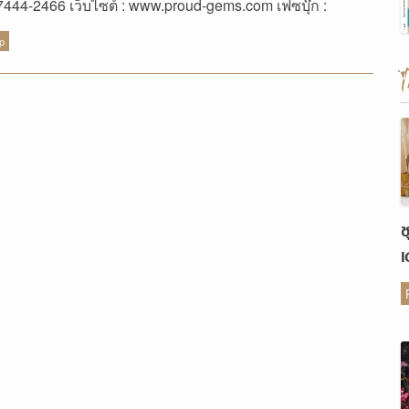
7444-2466 เว็บไซต์ : www.proud-gems.com เฟซบุ๊ก :
udgems ไลน์ : proudgems
-p
ช
เ
ต