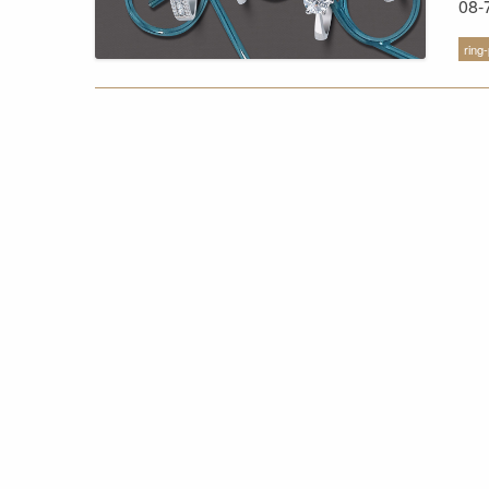
08-
pro
ring