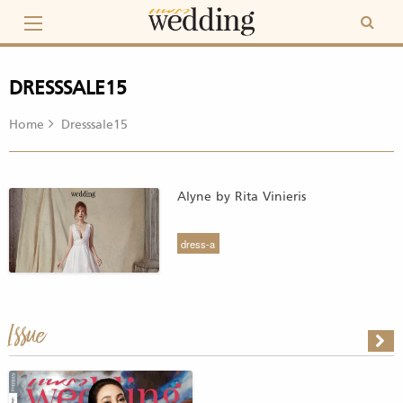
Skip
to
content
DRESSSALE15
Home
Dresssale15
Alyne by Rita Vinieris
dress-a
Issue