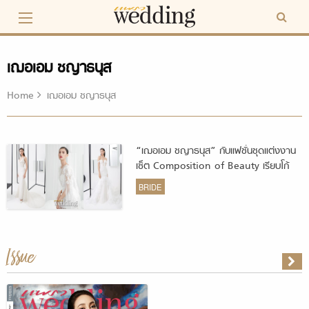
Skip
to
content
เฌอเอม ชญาธนุส
Home
เฌอเอม ชญาธนุส
“เฌอเอม ชญาธนุส” กับแฟชั่นชุดแต่งงาน
เซ็ต Composition of Beauty เรียบโก้
ทันสมัย
BRIDE
Issue