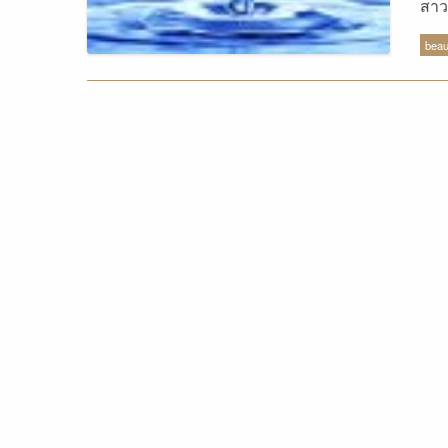
สาว
มีส
beau
Pri
ของ