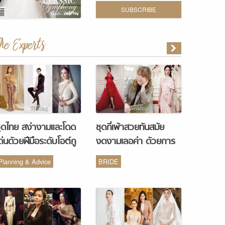
SUBSCRIBE
The Experts
ุดไทย สง่างามและโดด
ชุดกี่เพ้าสวยทันสมัย
ด่นด้วยฝีมือระดับโอต์กู
งดงามเลอค่า ด้วยการ
ูร์ จากห้องเสื้อ Vanus
รังสรรค์จากห้องเสื้อ
Planning & Advice
BRIDE
Couture
Monique Wedding