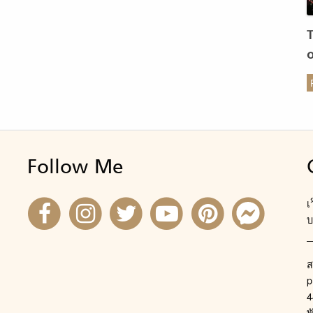
ร
Follow Me
เ
บ
ส
p
4
พ