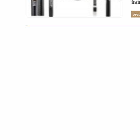
ย้อ
น่าก
beau
แพน
เดี
หลุ