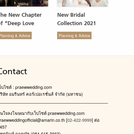
The New Chapter
New Bridal
of “Deep Love
Collection 2021
Wedding Studio” :
from COCO CHIC
Planning & Advice
Planning & Advice
ังสรรค์ผ้าทอของไทยให้
สวย เรียบง่าย สไตล์มินิ
งดงาม
มัล
Contact
ว็บไซต์ : praewwedding.com
ริษัท อมรินทร์ คอร์เปอเรชั่นส์ จำกัด (มหาชน)
นใจลงโฆษณากับเว็บไซต์ praewwedding.com
raewweddingofficial@amarin.co.th
[
02-422-9999
] ต่อ
457
ัชรนันท์ กฤตณัฐ (084-615-3663)