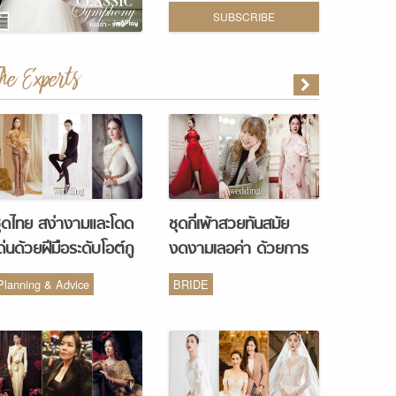
SUBSCRIBE
The Experts
ุดไทย สง่างามและโดด
ชุดกี่เพ้าสวยทันสมัย
ด่นด้วยฝีมือระดับโอต์กู
งดงามเลอค่า ด้วยการ
ูร์ จากห้องเสื้อ Vanus
รังสรรค์จากห้องเสื้อ
Planning & Advice
BRIDE
Couture
Monique Wedding