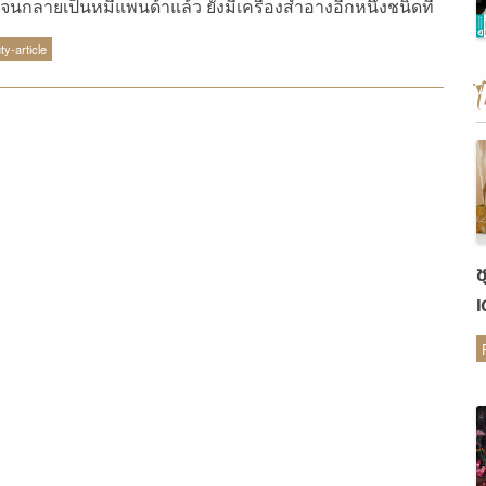
ยจนกลายเป็นหมีแพนด้าแล้ว ยังมีเครื่องสำอางอีกหนึ่งชนิดที่
ังวลไม่แพ้กันคือ อายไลน์เนอร์ ที่เยิ้มง่ายทำให้กลายเป็นหมี
ty-article
ด้า เจ้าสาวคนไหนที่ไม่อยากกลายร่าง ตามเลดี้มาเลยจ้า
๋ยวจะพาไปดูว่ามีอายไลน์เนอร์ตัวไหนบ้างที่อยู่ติด ทน นาน ไม่
ดไหลระหว่างวันบ้าง
ช
เ
ต