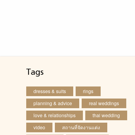
Tags
dresses & suits
rings
planning & advice
real weddings
love & relationships
thai wedding
video
สถานที่จัดงานแต่ง