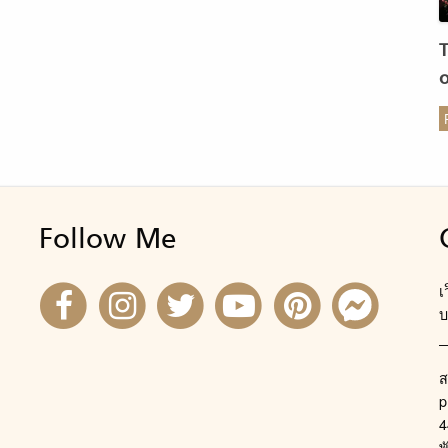
ร
Follow Me
เ
บ
ส
p
4
พ