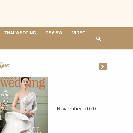
THAI WEDDING
REVIEW
VIDEO
ssue
November 2020