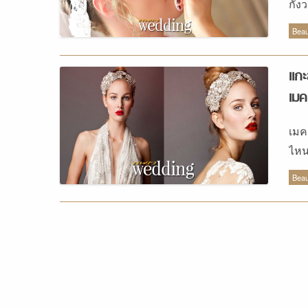
กัง
ทนน
Beau
แกะ
เมค
เมค
ไหน
ผลิ
Beau
Nud
ให้
Cell
สาว
แป้
ธรร
แนบ