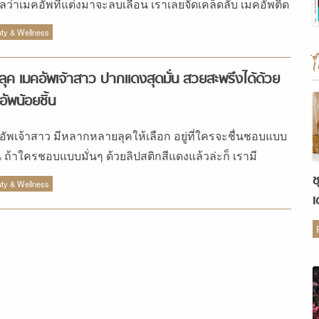
วลว่าเมคอัพที่แต่งมาจะลบเลือน เราเลยจัดเคล็ดลับ เมคอัพติด
าน มาให้รับรองว่าสวยเป๊ะยันงานเลิกชัวร์
ty & Wellness
ลุค เมคอัพเจ้าสาว ปากแดงสุดมั่น สวยสะพรึงได้ด้วย
อัพน้อยชิ้น
อัพเจ้าสาว มีหลากหลายลุคให้เลือก อยู่ที่ใครจะชื่นชอบแบบ
 ถ้าใครชอบแบบมั่นๆ ด้วยลิปสติกสีแดงแล้วล่ะก็ เรามี
ตภัณฑ์มาแนะนำค่ะ Yves Rocher Pure Light Moisturizing
ช
ty & Wellness
e Foundation (699.-) รองพื้นเนื้อสัมผัสบางเบาอำพรางผิว
เ
ดูเรียบเนียนอย่างเป็นธรรมชาติ พร้อมสารสกัดจาก Edulis
ต
ular Water ช่วยให้ผิวดูชุ่มชื่น มีให้เลือก 4 เฉดสี สำหรับเจ้า
สีผิวที่แตกต่างกัน NARS Soft Velvet Pressed Powder
งอัดแข็งที่ไม่ผสมรองพื้นแต่ปกปิดได้สวยงามอย่างเป็น
มชาติ เนื้อสัมผัสนุ่มละมุนดุจกำมะหยี่ ช่วยตรึงเมคอัพให้
สนิทติดทนนาน เกลี่ยโทนผิวให้ดูเรียบเนียน สม่ำเสมอ อีกทั้ง