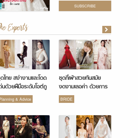
SUBSCRIBE
The Experts
ุดไทย สง่างามและโดด
ชุดกี่เพ้าสวยทันสมัย
ด่นด้วยฝีมือระดับโอต์กู
งดงามเลอค่า ด้วยการ
ูร์ จากห้องเสื้อ Vanus
รังสรรค์จากห้องเสื้อ
Planning & Advice
BRIDE
Couture
Monique Wedding