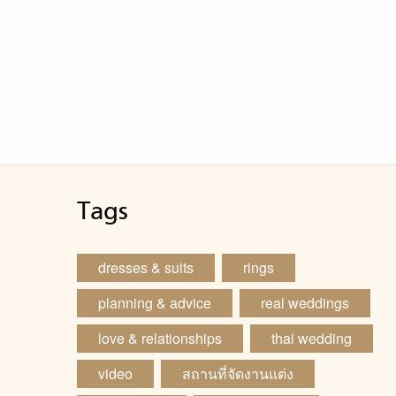
ยัง
ประ
ดิน
สำห
เล็
สร้
สูตร
ฟอง
Tags
dresses & suits
rings
planning & advice
real weddings
love & relationships
thai wedding
video
สถานที่จัดงานแต่ง