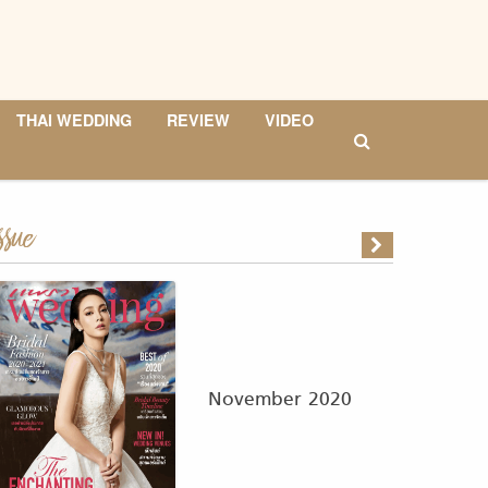
THAI WEDDING
REVIEW
VIDEO
ssue
November 2020