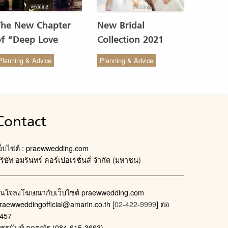
The New Chapter
New Bridal
of “Deep Love
Collection 2021
Wedding Studio” :
from COCO CHIC
Planning & Advice
Planning & Advice
ังสรรค์ผ้าทอของไทยให้
สวย เรียบง่าย สไตล์มินิ
งดงาม
มัล
Contact
ว็บไซต์ : praewwedding.com
ริษัท อมรินทร์ คอร์เปอเรชั่นส์ จำกัด (มหาชน)
นใจลงโฆษณากับเว็บไซต์ praewwedding.com
raewweddingofficial@amarin.co.th
[
02-422-9999
] ต่อ
457
ัชรนันท์ กฤตณัฐ (084-615-3663)