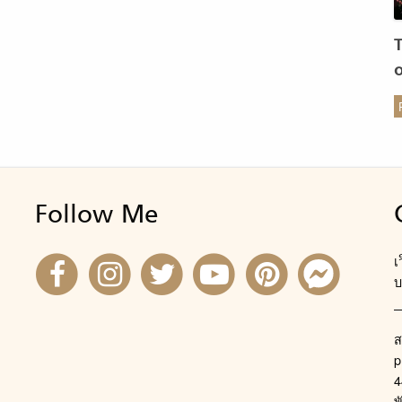
ให้การดูดซับน้ำมันส่วนเกิน รองรับความต้องการของผิวทุก
เภท มีให้เลือกถึง 8 เฉดสี SHISEIDO BrowInkTrio (800.-)
สอประสิทธิภาพ 3-in-1 รวมไว้แล้วทุกอย่างที่คุณต้องการ
รับเขียนคิ้วให้สวยลงตัว ด้านหนึ่งเป็นดินสอเนื้อแมทหัวเรียว
ร
ก เขียนได้เส้นบางแบบขนคิ้ว ติดทนนาน 8 ชั่วโมง ใช้เขียนแก้
างทรง ต่อความยาว หรือเขียนคิ้วโค้งมนได้รูปง่ายๆ พร้อม
ผสมที่มีคุณสมบัติ waterproof ส่วนอีกด้านเป็นที่เกลี่ยหัว
น้ำซึ่งมีผงแป้งเบาสบายบรรจุอยู่ภายใน […]
Follow Me
เ
บ
ส
p
4
พ