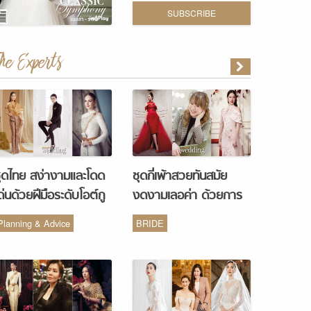
SUBSCRIBE
The Experts
ุดไทย สง่างามและโดด
ชุดกี่เพ้าสวยทันสมัย
ด่นด้วยฝีมือระดับโอต์กู
งดงามเลอค่า ด้วยการ
ูร์ จากห้องเสื้อ Vanus
รังสรรค์จากห้องเสื้อ
Planning & Advice
BRIDE
Couture
Monique Wedding