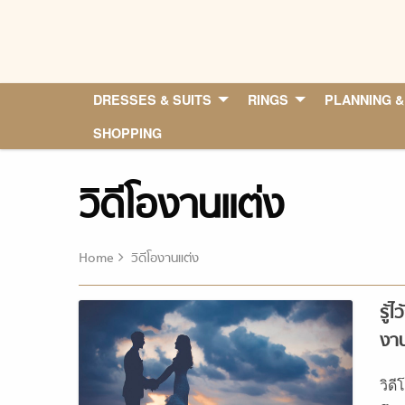
Skip
to
content
DRESSES & SUITS
RINGS
PLANNING &
SHOPPING
วิดีโองานแต่ง
Home
วิดีโองานแต่ง
รู้
งาน
วิด