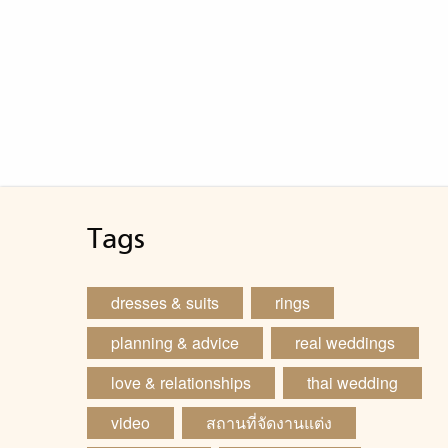
Tags
dresses & suits
rings
planning & advice
real weddings
love & relationships
thai wedding
video
สถานที่จัดงานแต่ง