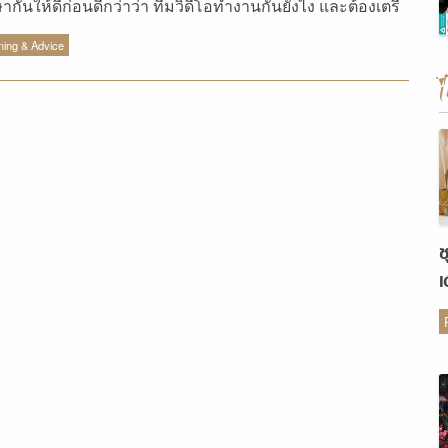
ษากันให้ดีก่อนดีกว่าว่า ทีมวิดีโอทำงานกันยังไง และต้องเตรี
ะไรบ้างหากจะทำพรีเซ้นต์เทชั่นงานแต่ง
ning & Advice
ช
เ
ต