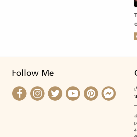
ร
Follow Me
เ
บ
ส
p
4
พ