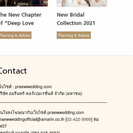
The New Chapter
New Bridal
of “Deep Love
Collection 2021
Wedding Studio” :
from COCO CHIC
Planning & Advice
Planning & Advice
ังสรรค์ผ้าทอของไทยให้
สวย เรียบง่าย สไตล์มินิ
งดงาม
มัล
Contact
ว็บไซต์ : praewwedding.com
ริษัท อมรินทร์ คอร์เปอเรชั่นส์ จำกัด (มหาชน)
นใจลงโฆษณากับเว็บไซต์ praewwedding.com
raewweddingofficial@amarin.co.th
[
02-422-9999
] ต่อ
457
ัชรนันท์ กฤตณัฐ (084-615-3663)