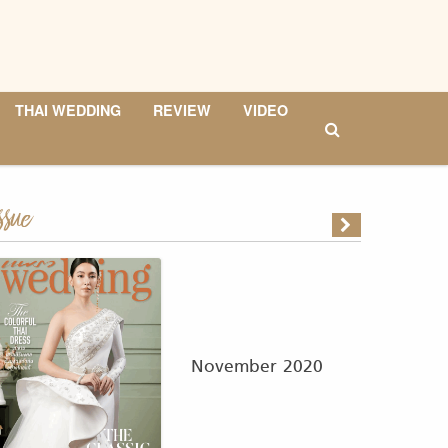
THAI WEDDING
REVIEW
VIDEO
ssue
November 2020