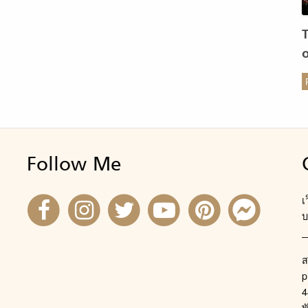
ร
Follow Me
เ
บ
ส
p
4
พ