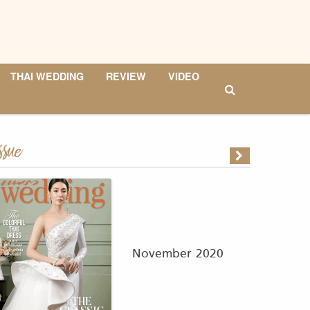
THAI WEDDING
REVIEW
VIDEO
ssue
November 2020