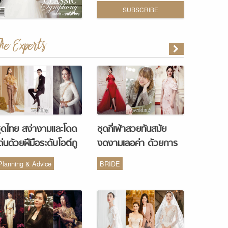
SUBSCRIBE
The Experts
ุดไทย สง่างามและโดด
ชุดกี่เพ้าสวยทันสมัย
ด่นด้วยฝีมือระดับโอต์กู
งดงามเลอค่า ด้วยการ
ูร์ จากห้องเสื้อ Vanus
รังสรรค์จากห้องเสื้อ
Planning & Advice
BRIDE
Couture
Monique Wedding