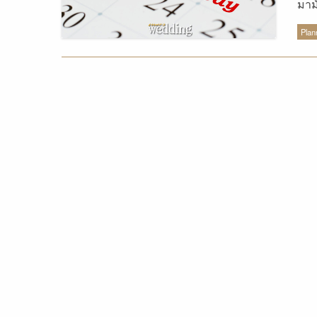
มาม
ธรร
Plan
อย่
ตัว