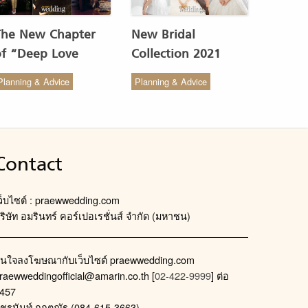
The New Chapter
New Bridal
of “Deep Love
Collection 2021
Wedding Studio” :
from COCO CHIC
Planning & Advice
Planning & Advice
ังสรรค์ผ้าทอของไทยให้
สวย เรียบง่าย สไตล์มินิ
งดงาม
มัล
Contact
ว็บไซต์ : praewwedding.com
ริษัท อมรินทร์ คอร์เปอเรชั่นส์ จำกัด (มหาชน)
นใจลงโฆษณากับเว็บไซต์ praewwedding.com
raewweddingofficial@amarin.co.th
[
02-422-9999
] ต่อ
457
ัชรนันท์ กฤตณัฐ (084-615-3663)