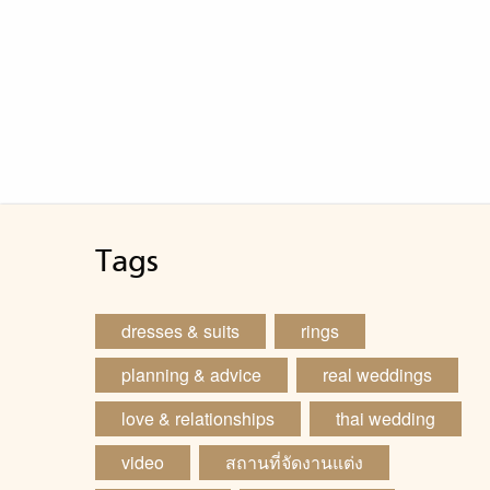
Tags
dresses & suits
rings
planning & advice
real weddings
love & relationships
thai wedding
video
สถานที่จัดงานแต่ง