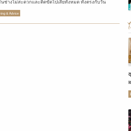
ันช่างไม่สะดวกและติดขัดไปเสียทั้งหมด ทั้งตรงกับวัน
มดา แขกมาไม่ได้ ติดงาน ติดประชุม และอื่นๆ อีกมากมาย
ning & Advice
าเพิ่งท้อใจไปนะคะ เรามีทางเลือกในการวางฤกษ์แต่งงานให้
เองมาฝากกัน...
ช
เ
ต