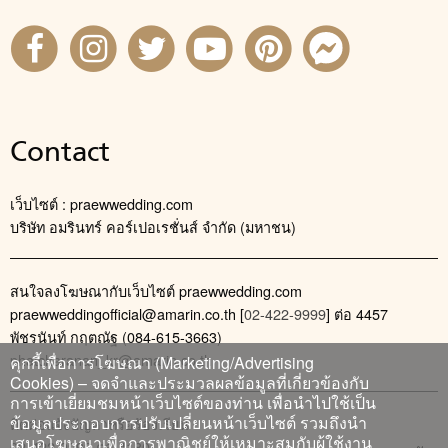
Contact
เว็บไซต์ : praewwedding.com
บริษัท อมรินทร์ คอร์เปอเรชั่นส์ จำกัด (มหาชน)
สนใจลงโฆษณากับเว็บไซต์ praewwedding.com
praewweddingofficial@amarin.co.th
[
02-422-9999
] ต่อ 4457
พัชรนันท์ กฤตณัฐ (084-615-3663)
phatcharanan_kr@amarin.co.th
คุกกี้เพื่อการโฆษณา (Marketing/Advertising
Cookies) – จดจำและประมวลผลข้อมูลที่เกี่ยวข้องกับ
การเข้าเยี่ยมชมหน้าเว็บไซต์ของท่าน เพื่อนำไปใช้เป็น
ข้อมูลประกอบการปรับเปลี่ยนหน้าเว็บไซต์ รวมถึงนำ
ติดต่อแจ้งปัญหาหรือร้องเรียน
เสนอโฆษณาเพื่อการพาณิชย์ให้เหมาะสมกับผู้ใช้งาน
02-422-9999 ต่อ 4180