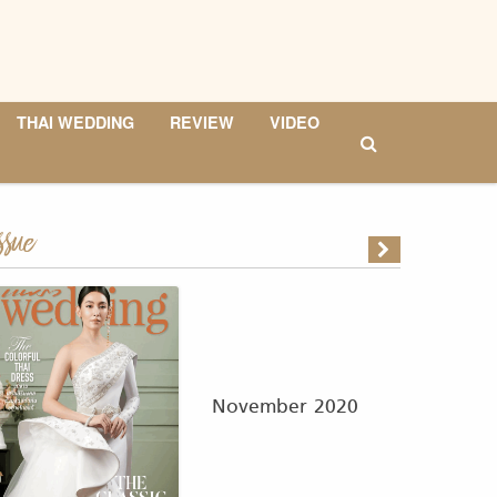
THAI WEDDING
REVIEW
VIDEO
ssue
November 2020