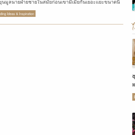
าขุนมูลนายฝ่ายชายในสมัยก่อนเขามีเมียกันเยอะแยะขนาดนี้
ับกันอย่างไรเราเลยไปหาข้อมูลมาให้ค่ะ
ing Ideas & Inspiration
ช
เ
ต