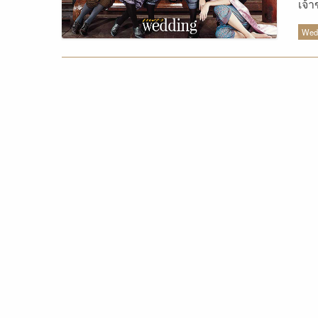
เจ้
จะน
Wedd