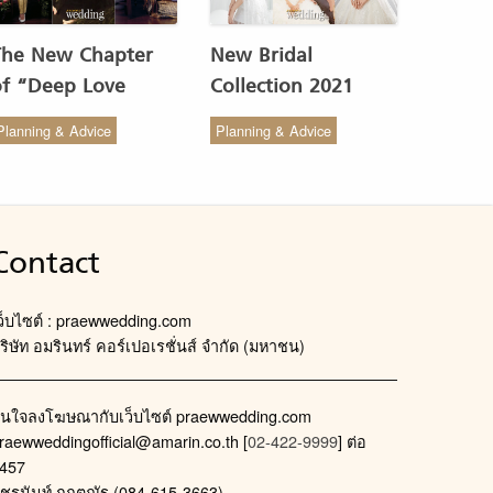
The New Chapter
New Bridal
of “Deep Love
Collection 2021
Wedding Studio” :
from COCO CHIC
Planning & Advice
Planning & Advice
ังสรรค์ผ้าทอของไทยให้
สวย เรียบง่าย สไตล์มินิ
งดงาม
มัล
Contact
ว็บไซต์ : praewwedding.com
ริษัท อมรินทร์ คอร์เปอเรชั่นส์ จำกัด (มหาชน)
นใจลงโฆษณากับเว็บไซต์ praewwedding.com
raewweddingofficial@amarin.co.th
[
02-422-9999
] ต่อ
457
ัชรนันท์ กฤตณัฐ (084-615-3663)