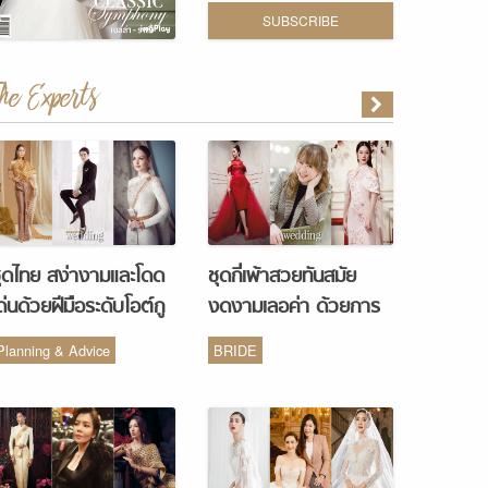
SUBSCRIBE
The Experts
ุดไทย สง่างามและโดด
ชุดกี่เพ้าสวยทันสมัย
ด่นด้วยฝีมือระดับโอต์กู
งดงามเลอค่า ด้วยการ
ูร์ จากห้องเสื้อ Vanus
รังสรรค์จากห้องเสื้อ
Planning & Advice
BRIDE
Couture
Monique Wedding