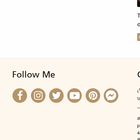
ร
Follow Me
เ
บ
ส
p
4
พ