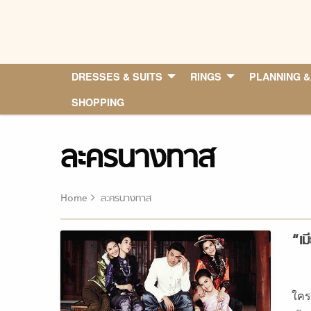
Skip
to
content
DRESSES & SUITS
RINGS
PLANNING &
SHOPPING
ละครนางทาส
Home
ละครนางทาส
“เม
ใคร