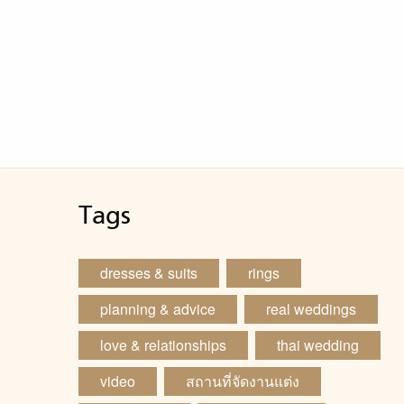
Tags
dresses & suits
rings
planning & advice
real weddings
love & relationships
thai wedding
video
สถานที่จัดงานแต่ง