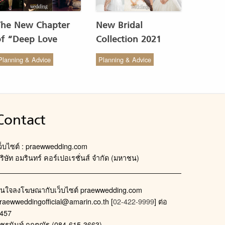
The New Chapter
New Bridal
of “Deep Love
Collection 2021
Wedding Studio” :
from COCO CHIC
Planning & Advice
Planning & Advice
ังสรรค์ผ้าทอของไทยให้
สวย เรียบง่าย สไตล์มินิ
งดงาม
มัล
Contact
ว็บไซต์ : praewwedding.com
ริษัท อมรินทร์ คอร์เปอเรชั่นส์ จำกัด (มหาชน)
นใจลงโฆษณากับเว็บไซต์ praewwedding.com
raewweddingofficial@amarin.co.th
[
02-422-9999
] ต่อ
457
ัชรนันท์ กฤตณัฐ (084-615-3663)