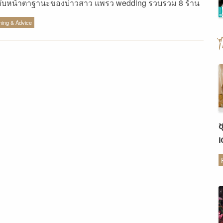
ับหน้าตาฐานะของบ่าวสาว แพรว wedding รวบรวม 8 ร้าน
ering พร้อมราคามาฝากกัน
ning & Advice
ช
เ
ต