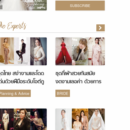
SUBSCRIBE
The Experts
ุดไทย สง่างามและโดด
ชุดกี่เพ้าสวยทันสมัย
ด่นด้วยฝีมือระดับโอต์กู
งดงามเลอค่า ด้วยการ
ูร์ จากห้องเสื้อ Vanus
รังสรรค์จากห้องเสื้อ
Planning & Advice
BRIDE
Couture
Monique Wedding