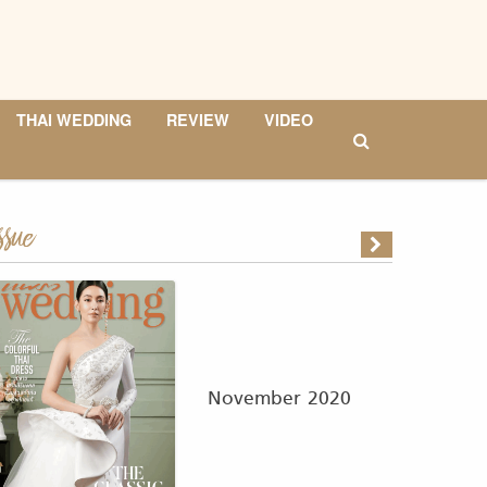
THAI WEDDING
REVIEW
VIDEO
ssue
November 2020