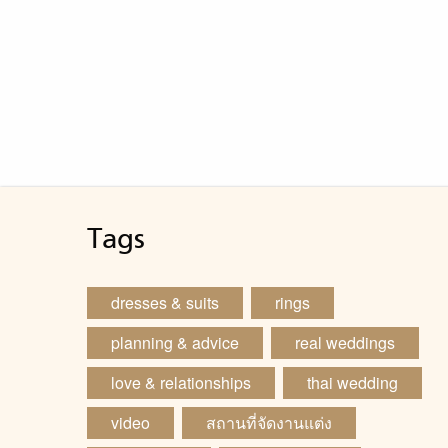
Tags
dresses & suits
rings
planning & advice
real weddings
love & relationships
thai wedding
video
สถานที่จัดงานแต่ง