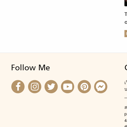
ร
Follow Me
เ
บ
ส
p
4
พ