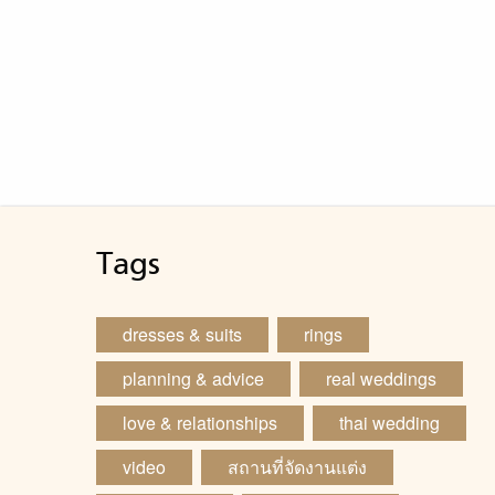
Tags
dresses & suits
rings
planning & advice
real weddings
love & relationships
thai wedding
video
สถานที่จัดงานแต่ง