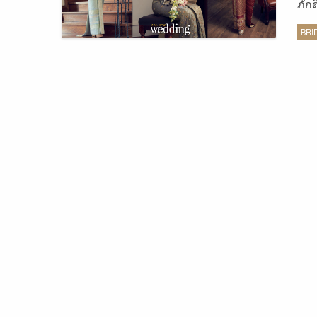
ภักด
หลา
BRI