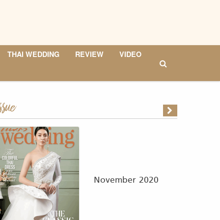
THAI WEDDING
REVIEW
VIDEO
ssue
November 2020