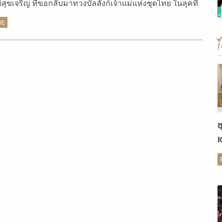
ิ์สุขเจริญ ที่ขอกลับมาทวงบัลลังก์เจ้าแม่แห่งชุดไทย ในลุคที่
กสไตล์สวยอลังในนิตยสารแพรว wedding
DE
ช
เ
ต