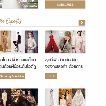
SUBSCRIBE
The Experts
ุดไทย สง่างามและโดด
ชุดกี่เพ้าสวยทันสมัย
ด่นด้วยฝีมือระดับโอต์กู
งดงามเลอค่า ด้วยการ
ูร์ จากห้องเสื้อ Vanus
รังสรรค์จากห้องเสื้อ
Planning & Advice
BRIDE
Couture
Monique Wedding