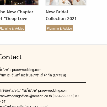
The New Chapter
New Bridal
of “Deep Love
Collection 2021
Wedding Studio” :
from COCO CHIC
Planning & Advice
Planning & Advice
ังสรรค์ผ้าทอของไทยให้
สวย เรียบง่าย สไตล์มินิ
งดงาม
มัล
Contact
ว็บไซต์ : praewwedding.com
ริษัท อมรินทร์ คอร์เปอเรชั่นส์ จำกัด (มหาชน)
นใจลงโฆษณากับเว็บไซต์ praewwedding.com
raewweddingofficial@amarin.co.th
[
02-422-9999
] ต่อ
457
ัชรนันท์ กฤตณัฐ (084-615-3663)