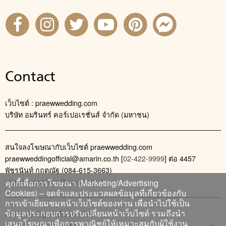
Contact
เว็บไซต์ : praewwedding.com
บริษัท อมรินทร์ คอร์เปอเรชั่นส์ จำกัด (มหาชน)
สนใจลงโฆษณากับเว็บไซต์ praewwedding.com
praewweddingofficial@amarin.co.th
[
02-422-9999
] ต่อ 4457
พัชรนันท์ กฤตณัฐ (084-615-3663)
phatcharanan_kr@amarin.co.th
คุกกี้เพื่อการโฆษณา (Marketing/Advertising
Cookies) – จดจำและประมวลผลข้อมูลที่เกี่ยวข้องกับ
การเข้าเยี่ยมชมหน้าเว็บไซต์ของท่าน เพื่อนำไปใช้เป็น
ข้อมูลประกอบการปรับเปลี่ยนหน้าเว็บไซต์ รวมถึงนำ
ติดต่อแจ้งปัญหาหรือร้องเรียน
เสนอโฆษณาเพื่อการพาณิชย์ให้เหมาะสมกับผู้ใช้งาน
02-422-9999 ต่อ 4180