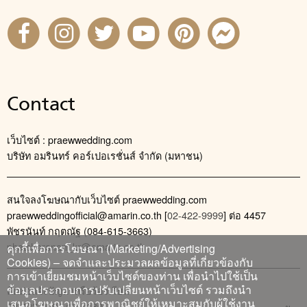
Contact
เว็บไซต์ : praewwedding.com
บริษัท อมรินทร์ คอร์เปอเรชั่นส์ จำกัด (มหาชน)
สนใจลงโฆษณากับเว็บไซต์ praewwedding.com
praewweddingofficial@amarin.co.th
[
02-422-9999
] ต่อ 4457
พัชรนันท์ กฤตณัฐ (084-615-3663)
phatcharanan_kr@amarin.co.th
คุกกี้เพื่อการโฆษณา (Marketing/Advertising
Cookies) – จดจำและประมวลผลข้อมูลที่เกี่ยวข้องกับ
การเข้าเยี่ยมชมหน้าเว็บไซต์ของท่าน เพื่อนำไปใช้เป็น
ข้อมูลประกอบการปรับเปลี่ยนหน้าเว็บไซต์ รวมถึงนำ
ติดต่อแจ้งปัญหาหรือร้องเรียน
เสนอโฆษณาเพื่อการพาณิชย์ให้เหมาะสมกับผู้ใช้งาน
02-422-9999 ต่อ 4180