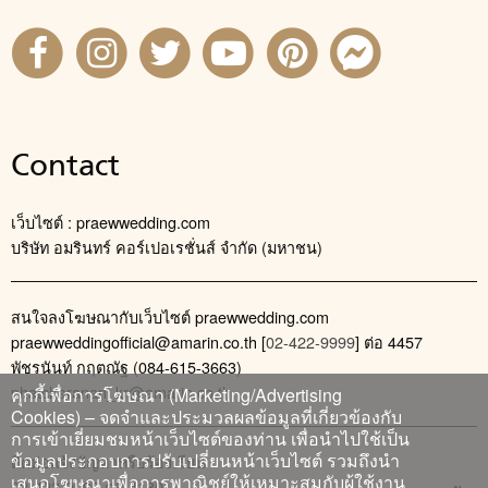
Contact
เว็บไซต์ : praewwedding.com
บริษัท อมรินทร์ คอร์เปอเรชั่นส์ จำกัด (มหาชน)
สนใจลงโฆษณากับเว็บไซต์ praewwedding.com
praewweddingofficial@amarin.co.th
[
02-422-9999
] ต่อ 4457
พัชรนันท์ กฤตณัฐ (084-615-3663)
phatcharanan_kr@amarin.co.th
คุกกี้เพื่อการโฆษณา (Marketing/Advertising
Cookies) – จดจำและประมวลผลข้อมูลที่เกี่ยวข้องกับ
การเข้าเยี่ยมชมหน้าเว็บไซต์ของท่าน เพื่อนำไปใช้เป็น
ข้อมูลประกอบการปรับเปลี่ยนหน้าเว็บไซต์ รวมถึงนำ
ติดต่อแจ้งปัญหาหรือร้องเรียน
เสนอโฆษณาเพื่อการพาณิชย์ให้เหมาะสมกับผู้ใช้งาน
02-422-9999 ต่อ 4180