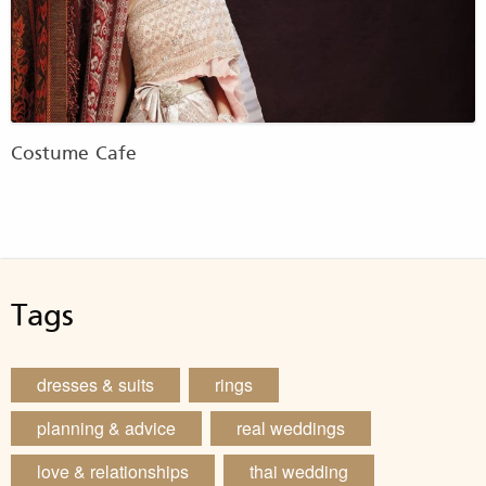
Costume Cafe
Tags
dresses & suits
rings
planning & advice
real weddings
love & relationships
thai wedding